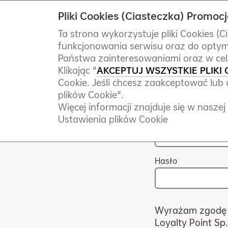
Pliki Cookies (Ciasteczka) Promo
Ta strona wykorzystuje pliki Cookies (
Promocje OPPO
Rejestracja
funkcjonowania serwisu oraz do optymal
Państwa zainteresowaniami oraz w celu
Klikając "
AKCEPTUJ WSZYSTKIE PLIKI 
Imię
Cookie. Jeśli chcesz zaakceptować lub o
plików Cookie".
Więcej informacji znajduje się w nasz
Ustawienia plików Cookie
Numer telefonu
Hasło
Wyrażam zgodę 
Loyalty Point Sp.