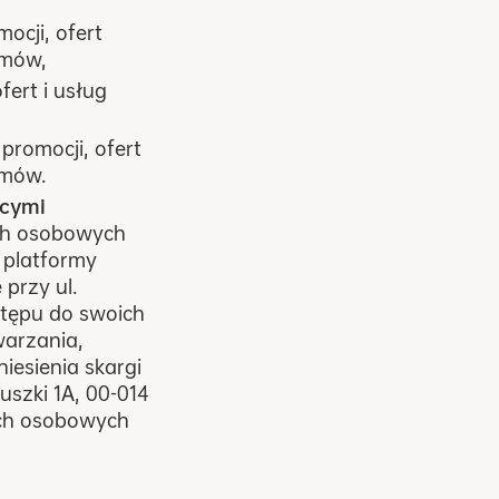
ocji, ofert
umów,
ert i usług
romocji, ofert
umów.
ącymi
ch osobowych
 platformy
 przy ul.
stępu do swoich
warzania,
iesienia skargi
szki 1A, 00-014
ych osobowych