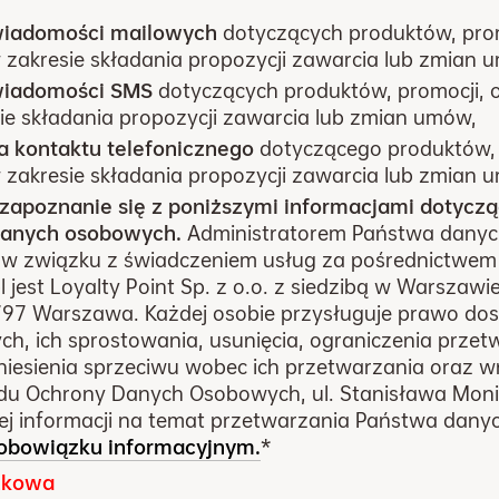
wiadomości mailowych
dotyczących produktów, prom
w zakresie składania propozycji zawarcia lub zmian 
wiadomości SMS
dotyczących produktów, promocji, of
ie składania propozycji zawarcia lub zmian umów,
 kontaktu telefonicznego
dotyczącego produktów, p
w zakresie składania propozycji zawarcia lub zmian 
apoznanie się z poniższymi informacjami dotycz
danych osobowych.
Administratorem Państwa dany
w związku z świadczeniem usług za pośrednictwem
 jest Loyalty Point Sp. z o.o. z siedzibą w Warszawie
-797 Warszawa. Każdej osobie przysługuje prawo do
h, ich sprostowania, usunięcia, ograniczenia przet
iesienia sprzeciwu wobec ich przetwarzania oraz wn
du Ochrony Danych Osobowych, ul. Stanisława Moniu
j informacji na temat przetwarzania Państwa dan
obowiązku informacyjnym.
*
zkowa