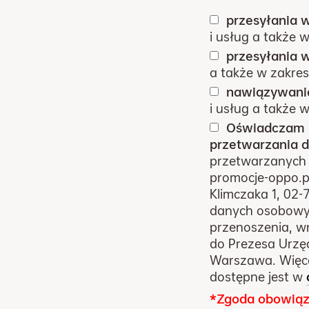
przesyłania 
i usług a także 
przesyłania 
a także w zakres
nawiązywania
i usług a także 
Oświadczam z
przetwarzania 
przetwarzanych 
promocje-oppo.pl
Klimczaka 1, 02
danych osobowyc
przenoszenia, wn
do Prezesa Urzę
Warszawa. Więce
dostępne jest w
*Zgoda obowią