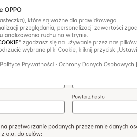
cje OPPO
Promocje
Ciasteczka), które są ważne dla prawidłowego
izacji przeglądania, personalizacji zawartości zgod
 analizowania ruchu na witrynie.
COOKIE
" zgadzasz się na używanie przez nas plików
Nazwisko
drzucić wybrane pliki Cookie, kliknij przycisk „Ustaw
ej Polityce Prywatności - Ochrony Danych Osobowych 
Adres e-mail
Powtórz hasło
na przetwarzanie podanych przeze mnie danych o
 z o.o. do celów: